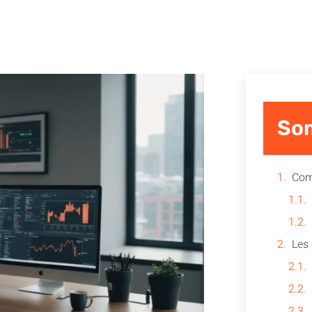
So
Com