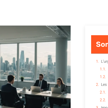
So
L’u