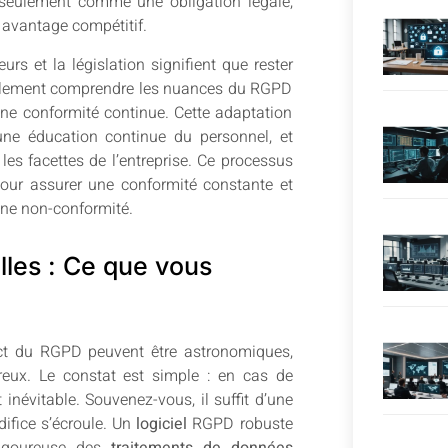
 seulement comme une obligation légale,
 avantage compétitif.
 et la législation signifient que rester
seulement comprendre les nuances du RGPD
ne conformité continue. Cette adaptation
, une éducation continue du personnel, et
les facettes de l’entreprise. Ce processus
 pour assurer une conformité constante et
une non-conformité.
lles : Ce que vous
ct du RGPD peuvent être astronomiques,
reux. Le constat est simple : en cas de
 inévitable. Souvenez-vous, il suffit d’une
difice s’écroule. Un
logiciel
RGPD robuste
rigoureuse des
traitements de données