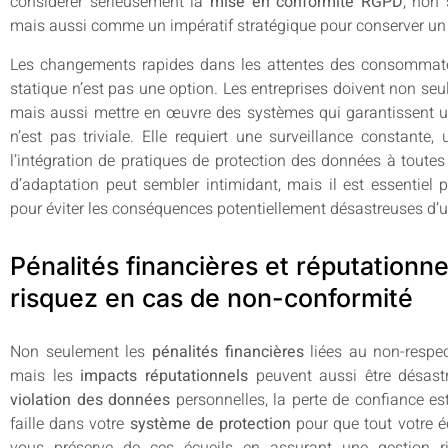
considérer sérieusement la
mise en conformité RGPD
, non
mais aussi comme un impératif stratégique pour conserver un
Les changements rapides dans les attentes des consommateurs
statique n’est pas une option. Les entreprises doivent non 
mais aussi mettre en œuvre des systèmes qui garantissent u
n’est pas triviale. Elle requiert une surveillance constante
l’intégration de pratiques de protection des données à toutes 
d’adaptation peut sembler intimidant, mais il est essentiel
pour éviter les conséquences potentiellement désastreuses d’
Pénalités financières et réputationne
risquez en cas de non-conformité
Non seulement les
pénalités financières
liées au non-respe
mais les
impacts réputationnels
peuvent aussi être désast
violation des données
personnelles, la perte de confiance est
faille dans votre
système de protection
pour que tout votre é
vous préserve de ces écueils en assurant une gestion 