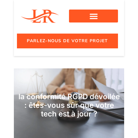
PARLEZ-NOUS DE VOTRE PROJET
la conformité RGPD dévoilée
: êtes-vous sûr que votre
tech est à jour ?