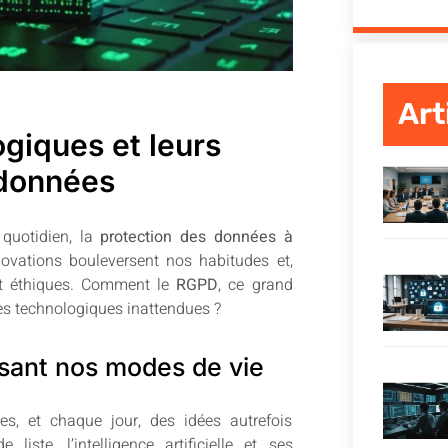
Art
giques et leurs
 données
 quotidien, la
protection des données à
novations bouleversent nos habitudes et,
et éthiques. Comment le
RGPD
, ce grand
gues technologiques inattendues ?
rsant nos modes de vie
es, et chaque jour, des idées autrefois
iste, l’intelligence artificielle et ses