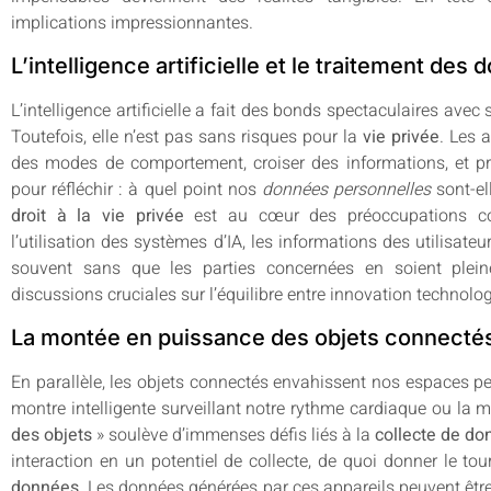
implications impressionnantes.
L’intelligence artificielle et le traitement de
L’intelligence artificielle a fait des bonds spectaculaires ave
Toutefois, elle n’est pas sans risques pour la
vie privée
. Les 
des modes de comportement, croiser des informations, et pr
pour réfléchir : à quel point nos
données personnelles
sont-el
droit à la vie privée
est au cœur des préoccupations cont
l’utilisation des systèmes d’IA, les informations des utilisateu
souvent sans que les parties concernées en soient ple
discussions cruciales sur l’équilibre entre innovation technolog
La montée en puissance des objets connectés
En parallèle, les objets connectés envahissent nos espaces pe
montre intelligente surveillant notre rythme cardiaque ou la
des objets
» soulève d’immenses défis liés à la
collecte de d
interaction en un potentiel de collecte, de quoi donner le to
données
. Les données générées par ces appareils peuvent êtr