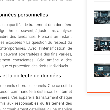
s données personnelles
c ses capacités de
traitement des données
.
algorithmes peuvent, à juste titre, analyser
édire des tendances. Prenons un instant
les exposées ? La question du respect du
emporaines. Avec l’intensification de
rs peuvent être traitées à des fins variées,
inement conscientes. Cela amène à des
ique et protection des droits individuels.
 et la collecte de données
rsonnels et professionnels. Que ce soit la
 maison commandée à distance, l’«
Internet
onnées
. Ces appareils transforment chaque
urnis aux
responsables du traitement des
e incroyablement détaillées, d’une manière