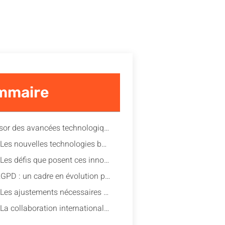
mmaire
L’essor des avancées technologiques et leurs impacts sur la protection des données
Les nouvelles technologies bouleversant nos modes de vie
Les défis que posent ces innovations pour le RGPD
Le RGPD : un cadre en évolution pour répondre aux défis technologiques
Les ajustements nécessaires pour maintenir une protection efficace
La collaboration internationale pour une meilleure gestion des données