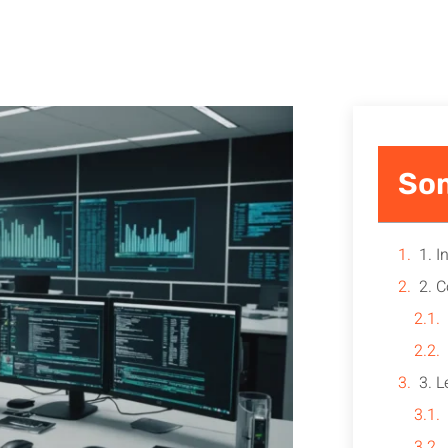
So
1. I